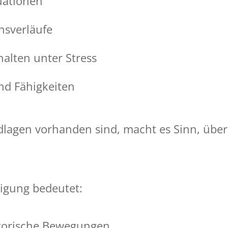
uationen
nsverläufe
alten unter Stress
nd Fähigkeiten
dlagen vorhanden sind, macht es Sinn, übe
digung bedeutet:
torische Bewegungen