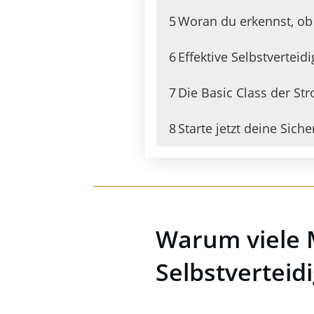
5
Woran du erkennst, ob e
6
Effektive Selbstvertei
7
Die Basic Class der St
8
Starte jetzt deine Sich
Warum viele 
Selbstvertei