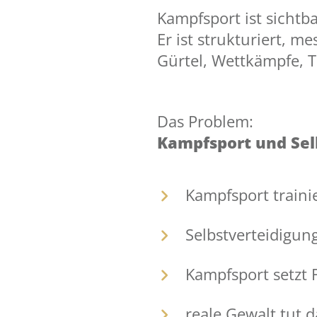
Kampfsport ist sichtba
Er ist strukturiert, m
Gürtel, Wettkämpfe, 
Das Problem:
Kampfsport und Selb
Kampfsport traini
Selbstverteidigun
Kampfsport setzt 
reale Gewalt tut d