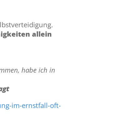
lbstverteidigung.
igkeiten allein
ommen, habe ich in
agt
g-im-ernstfall-oft-