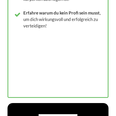
Erfahre
warum du kein Profi sein musst,
um dich wirkungsvoll und erfolgreich zu
verteidigen!
JA, ICH MÖCHTE
JETZT DAS E-BOOK
FÜR 9,97€
HERUNTERLADEN
Nur für kurze Zeit verfügbar